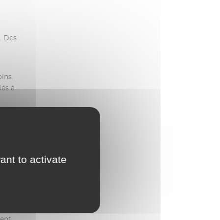
s. Des
ins.
iés à
ncière
ant to activate
 :
ment