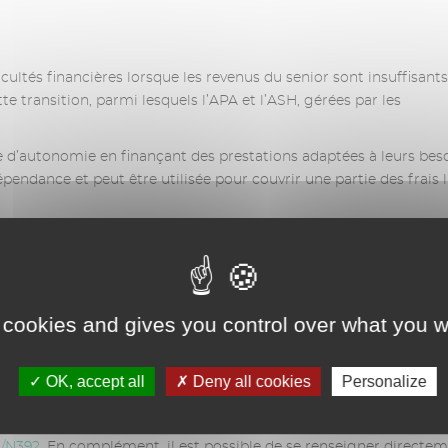
icultés financières lorsque les revenus du senior sont insuffisant
e transition, parmi lesquels l’APA et l’ASH, gérées par les
e d’autonomie en finançant des prestations adaptées à leurs beso
pendance et peut être utilisée pour couvrir une partie des frais l
ttent pas d’assumer le coût de l’hébergement. Elle concerne
e sociale et repose sur une étude approfondie de la situation fina
 cookies and gives you control over what you w
partementaux ;
OK, accept all
Deny all cookies
Personalize
és d’attribution, le site officiel du Service Public est à consulter
s/N392
. En complément, il est possible de se renseigner directe