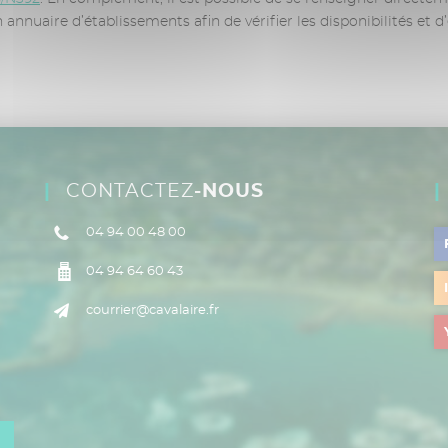
annuaire d’établissements afin de vérifier les disponibilités et d
CONTACTEZ
-NOUS
04 94 00 48 00
04 94 64 60 43
courrier@cavalaire.fr