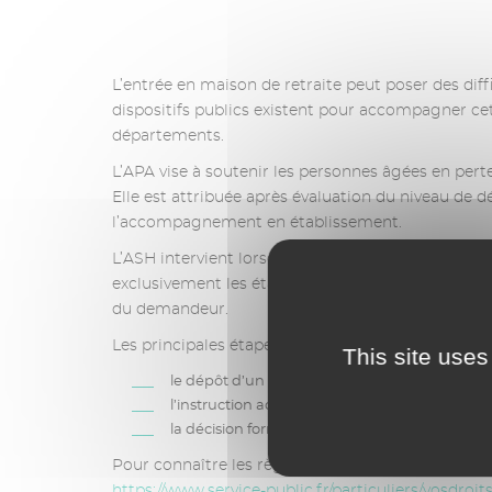
L’entrée en maison de retraite peut poser des diff
dispositifs publics existent pour accompagner cett
départements.
L’APA vise à soutenir les personnes âgées en pert
Elle est attribuée après évaluation du niveau de dé
l’accompagnement en établissement.
L’ASH intervient lorsque les ressources ne perme
exclusivement les établissements habilités à l’aid
du demandeur.
Les principales étapes de la demande sont :
This site uses
le dépôt d’un dossier auprès des services dé
l’instruction administrative ;
la décision formalisée par notification.
Pour connaître les règles applicables et les modalit
https://www.service-public.fr/particuliers/vosdroit