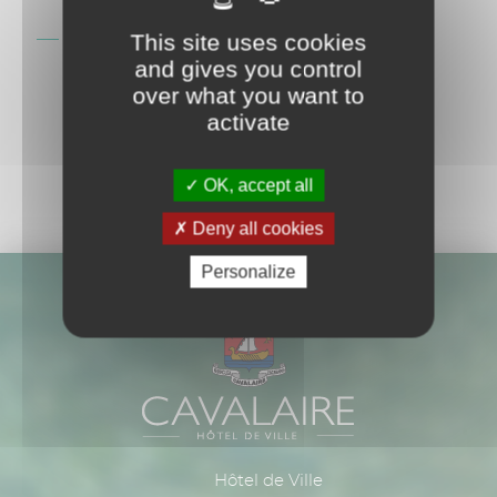
la vidéo
Réunion publique projet Ecobleu - 13 mai 2026.
This site uses cookies
Visionner la vidéo
and gives you control
over what you want to
activate
OK, accept all
Deny all cookies
Personalize
Hôtel de Ville