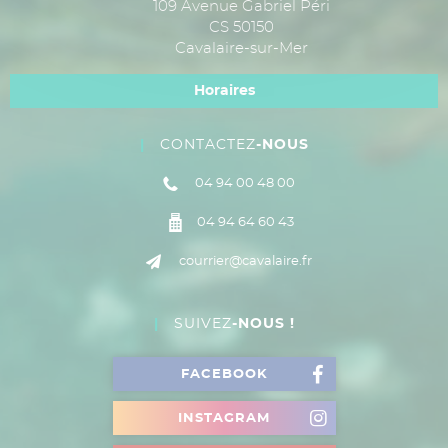
109 Avenue Gabriel Péri
CS 50150
Cavalaire-sur-Mer
Horaires
CONTACTEZ
-NOUS
04 94 00 48 00
04 94 64 60 43
courrier@cavalaire.fr
SUIVEZ
-NOUS !
FACEBOOK
INSTAGRAM