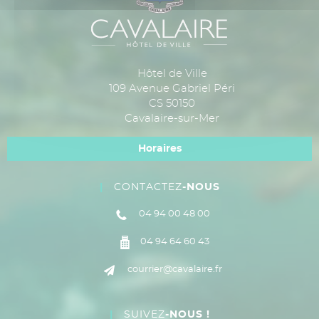
Hôtel de Ville
109 Avenue Gabriel Péri
CS 50150
Cavalaire-sur-Mer
Horaires
CONTACTEZ
-NOUS
04 94 00 48 00
04 94 64 60 43
courrier@cavalaire.fr
SUIVEZ
-NOUS !