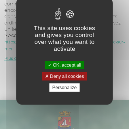
commune, donnez votre opinion et bien plus
encore...
Consultez MairesetCitoyens sur tous vos supports :
ordinateurs, tablettes et smartphones et conservez
This site uses cookies
un lien permanent avec votre maire.
and gives you control
> Accédez à la plateforme Maire et Citoyens :
over what you want to
https://mairesetcitoyens.fr/commune?ville=var-cavalaire-sur-
activate
mer
Plus d'informations
OK, accept all
Deny all cookies
Personalize