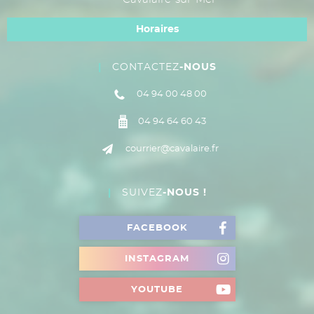
Horaires
CONTACTEZ
-NOUS
04 94 00 48 00
04 94 64 60 43
courrier@cavalaire.fr
SUIVEZ
-NOUS !
FACEBOOK
INSTAGRAM
YOUTUBE