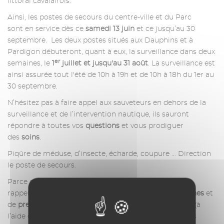
littoral cavalairois.
Ainsi, les postes de secours du centre-ville et du Parc
sont en service dès ce
samedi 13 juin
et ce jusqu’au 30
septembre. Les deux postes situés aux Dauphins et à
Pardigon débuteront, quant à eux, la surveillance dans deux
er
semaines, le
1
juillet et jusqu'au 31 août
. La surveillance est
ainsi assurée tout l'été de 10h à 19h et de 10h à 18h du 1er au
30 septembre.
N’hésitez pas à faire appel aux sauveteurs en dehors de la
surveillance et de l’intervention nautique, ils sauront
répondre à toutes vos
questions
et vous prodiguer
des
soins
.
Piqûre de méduse, d’insecte, écharde, coupure … Direction
le poste de secours.
Parce que notre priorité est votre sécurité, nous vous
rappelons qu’il est nécessaire de
respecter les consignes
et
de
prendre connaissance du risque
avant la baignade (à
l’aide des drapeaux situés à proximité des postes). Nos