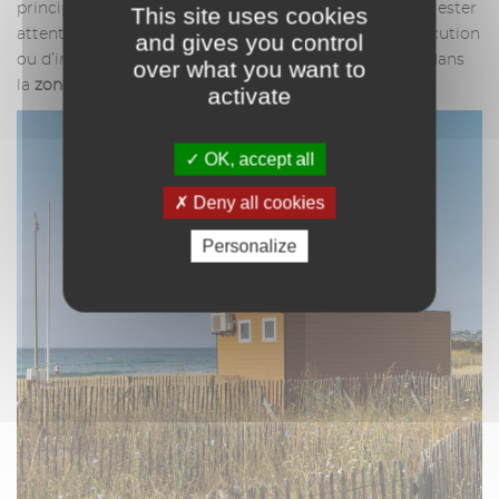
principaux conseils : ne pas surestimer ses capacités, rester
This site uses cookies
attentif à l’état de la mer et éviter tout risque d’hydrocution
and gives you control
ou d’insolation. Prudence est mère de sûreté : restez dans
over what you want to
la
zone de surveillance
!
activate
OK, accept all
Deny all cookies
Personalize