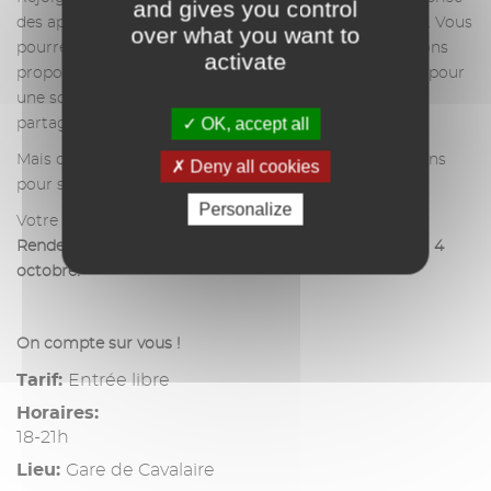
and gives you control
des apéros-scène, avec le concert live du groupe LESS. Vous
over what you want to
pourrez également profiter des apéritifs et dégustations
activate
proposés par l'ACAPIC, association des commerçants pour
une soirée placée sous le signe de la convivialité et du
OK, accept all
partage.
Mais ce n’est pas tout ! Ensemble, nous nous mobilisons
Deny all cookies
pour soutenir la lutte contre le cancer.
Personalize
Votre présence compte, alors venez nombreux !
Rendez-vous sur à l'ancienne gare à 18h00 ce vendredi 4
octobre
.
On compte sur vous !
Tarif:
Entrée libre
Horaires:
18-21h
Lieu:
Gare de Cavalaire