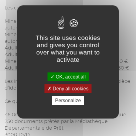
Les conditions d’adhésion à la médiathèque
Mineurs cavalairois: gratuit, inscription sur
autorisation parentale
Mineurs hors Cavalaire: 5 €/an, inscription sur
This site uses cookies
autorisation parentale
and gives you control
Adultes cavalairois: 15 €/an
over what you want to
Adultes hors Cavalaire: 26 €/an
activate
Mineurs vacanciers: 5 €/mois + une caution de 50 €
Adultes vacanciers: 10 €/mois + une caution de 50 €
OK, accept all
Les inscriptions se font sur présentation d’une pièce
d’identité et d’un justificatif de domicile.
Deny all cookies
Personalize
Ce que l’on peut trouver à la médiathèque
46 000 documents appartenant à la médiathèque
250 documents prêtés par la Médiathèque
Départementale de Prêt
3000 DVD