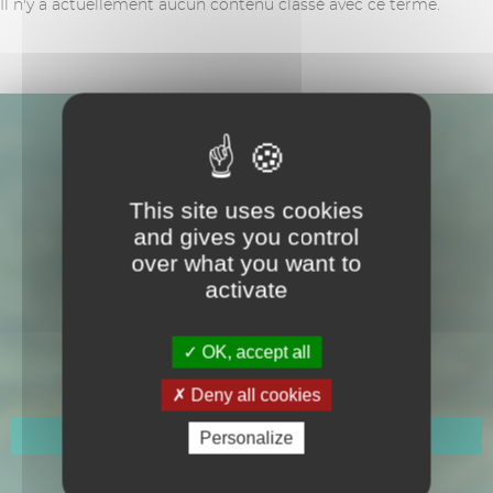
Il n'y a actuellement aucun contenu classé avec ce terme.
This site uses cookies
and gives you control
over what you want to
activate
Hôtel de Ville
109 Avenue Gabriel Péri
OK, accept all
CS 50150
Cavalaire-sur-Mer
Deny all cookies
Personalize
Horaires