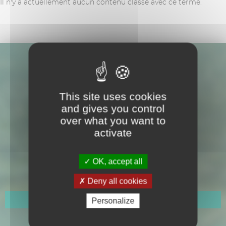
Il n'y a actuellement aucun contenu classé avec ce terme.
This site uses cookies
and gives you control
over what you want to
activate
Hôtel de Ville
109 Avenue Gabriel Péri
OK, accept all
CS 50150
Cavalaire-sur-Mer
Deny all cookies
Personalize
Horaires