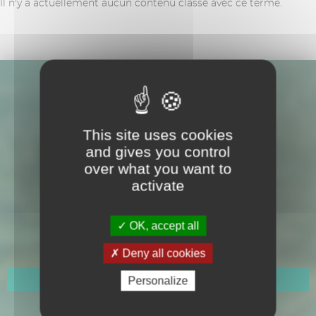
Il n'y a actuellement aucun contenu classé avec ce terme.
This site uses cookies
and gives you control
over what you want to
activate
Hôtel de Ville
109 Avenue Gabriel Péri
OK, accept all
CS 50150
Cavalaire-sur-Mer
Deny all cookies
Personalize
Horaires