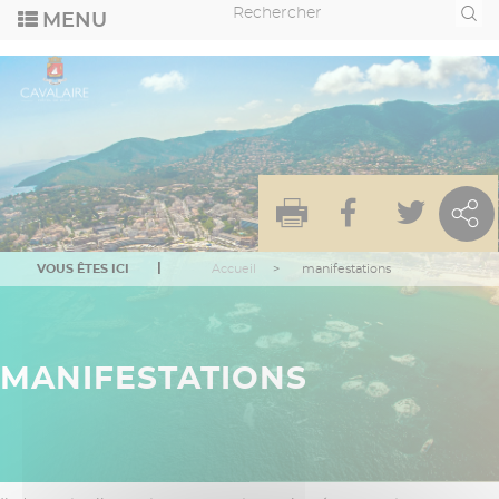
Aller
Recherche
au
contenu
principal
VOUS ÊTES ICI
Accueil
manifestations
MANIFESTATIONS