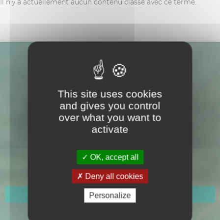
Il n'y a actuellement aucun contenu classé avec ce terme.
This site uses cookies
and gives you control
over what you want to
activate
Hôtel de Ville
109 Avenue Gabriel Péri
OK, accept all
CS 50150
Cavalaire-sur-Mer
Deny all cookies
Personalize
Horaires