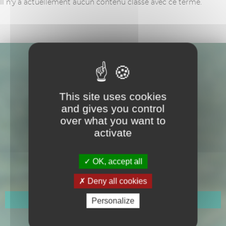
Il n'y a actuellement aucun contenu classé avec ce terme.
This site uses cookies
and gives you control
over what you want to
activate
Hôtel de Ville
109 Avenue Gabriel Péri
OK, accept all
CS 50150
Cavalaire-sur-Mer
Deny all cookies
Personalize
Horaires