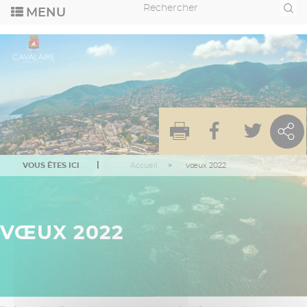
Aller
Recherche
au
contenu
principal
VOUS ÊTES ICI
Accueil
vœux 2022
VŒUX 2022