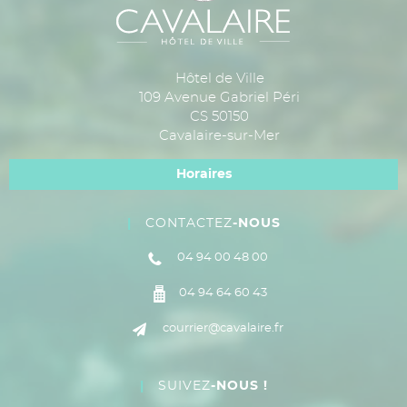
Hôtel de Ville
109 Avenue Gabriel Péri
CS 50150
Cavalaire-sur-Mer
Horaires
CONTACTEZ
-NOUS
04 94 00 48 00
04 94 64 60 43
courrier@cavalaire.fr
SUIVEZ
-NOUS !