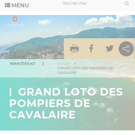
Aller
Recherche
au
contenu
principal
VOUS ÊTES ICI
Accueil
GRAND LOTO DES POMPIERS DE
CAVALAIRE
GRAND LOTO DES
POMPIERS DE
CAVALAIRE