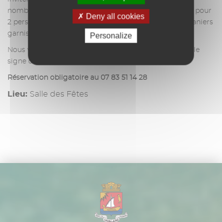
nombreux lots exceptionnels sont à gagner : croisière pour
Deny all cookies
2 personnes, trotinette électrique, électroménager, paniers
garnis, et bien plus encore !
Personalize
Nous vous attendons nombreux pour une soirée sous le
signe de la chance et de la solidarité !
Réservation obligatoire au 07 83 51 14 28
Lieu:
Salle des Fêtes