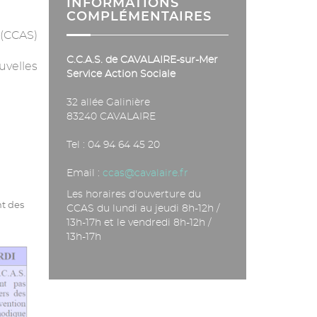
INFORMATIONS
COMPLÉMENTAIRES
 (CCAS)
C.C.A.S. de CAVALAIRE-sur-Mer
uvelles
Service Action Sociale
32 allée Galinière
83240 CAVALAIRE
Tel : 04 94 64 45 20
Email :
ccas@cavalaire.fr
Les horaires d'ouverture du
nt des
CCAS du lundi au jeudi 8h-12h /
13h-17h et le vendredi 8h-12h /
13h-17h