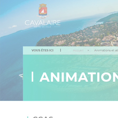
Aller
au
contenu
principal
VOUS ÊTES ICI
Accueil
Animations et at
ANIMATION